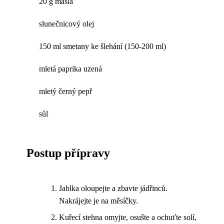
20 g másla
slunečnicový olej
150 ml smetany ke šlehání (150-200 ml)
mletá paprika uzená
mletý černý pepř
sůl
Postup přípravy
Jablka oloupejte a zbavte jádřinců.
Nakrájejte je na měsíčky.
Kuřecí stehna omyjte, osušte a ochuťte solí,