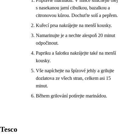
Připravte marinádu: V misce smíchejte olej
s nasekanou jarní cibulkou, bazalkou a
citronovou kůrou. Dochuťte solí a pepřem.
Kuřecí prsa nakrájejte na menší kousky.
Namarinujte je a nechte alespoň 20 minut
odpočinout.
Papriku a šalotku nakrájejte také na menší
kousky.
Vše napíchejte na špízové jehly a grilujte
dozlatova ze všech stran, celkem asi 15
minut.
Během grilování potírejte marinádou.
Tesco