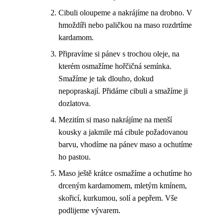
Cibuli oloupeme a nakrájíme na drobno. V
hmoždíři nebo paličkou na maso rozdrtíme
kardamom.
Připravíme si pánev s trochou oleje, na
kterém osmažíme hořčičná semínka.
Smažíme je tak dlouho, dokud
nepopraskají. Přidáme cibuli a smažíme ji
dozlatova.
Mezitím si maso nakrájíme na menší
kousky a jakmile má cibule požadovanou
barvu, vhodíme na pánev maso a ochutíme
ho pastou.
Maso ještě krátce osmažíme a ochutíme ho
drceným kardamomem, mletým kmínem,
skořicí, kurkumou, solí a pepřem. Vše
podlijeme vývarem.