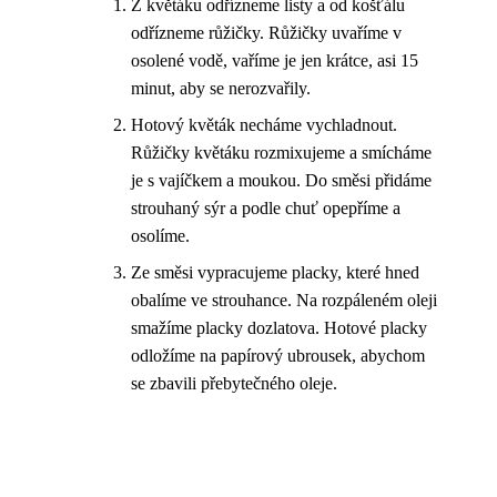
Z květáku odřízneme listy a od košťálu
odřízneme růžičky. Růžičky uvaříme v
osolené vodě, vaříme je jen krátce, asi 15
minut, aby se nerozvařily.
Hotový květák necháme vychladnout.
Růžičky květáku rozmixujeme a smícháme
je s vajíčkem a moukou. Do směsi přidáme
strouhaný sýr a podle chuť opepříme a
osolíme.
Ze směsi vypracujeme placky, které hned
obalíme ve strouhance. Na rozpáleném oleji
smažíme placky dozlatova. Hotové placky
odložíme na papírový ubrousek, abychom
se zbavili přebytečného oleje.