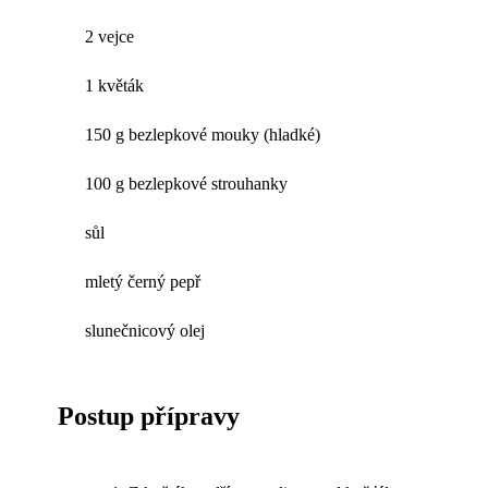
2 vejce
1 květák
150 g bezlepkové mouky (hladké)
100 g bezlepkové strouhanky
sůl
mletý černý pepř
slunečnicový olej
Postup přípravy