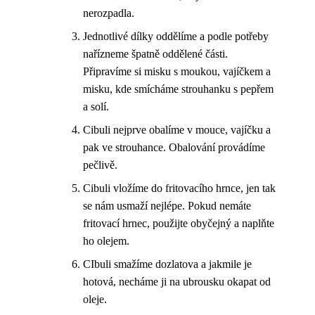
nerozpadla.
Jednotlivé dílky oddělíme a podle potřeby
nařízneme špatně oddělené části.
Připravíme si misku s moukou, vajíčkem a
misku, kde smícháme strouhanku s pepřem
a solí.
Cibuli nejprve obalíme v mouce, vajíčku a
pak ve strouhance. Obalování provádíme
pečlivě.
Cibuli vložíme do fritovacího hrnce, jen tak
se nám usmaží nejlépe. Pokud nemáte
fritovací hrnec, použijte obyčejný a naplňte
ho olejem.
CIbuli smažíme dozlatova a jakmile je
hotová, necháme ji na ubrousku okapat od
oleje.