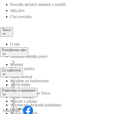
Pravidla akčních nabídek a soutěží
Můj účet
Chci novinky
Tesco
O nás
Pomůžeme vám
Aktuální nabídka práce
Kontakt
Tiskové zprávy
Co nabízíme
Najdi obchod
Myslíme na budoucnost
Akční letáky
Časté otázky
Podmínky a nastavení
Obchodní skupina Tesco
Online nákupy
Vrácení a záruka
Všeobecné obchodní podmínky
Clubcard
Sledujte nás
Stažení produktů