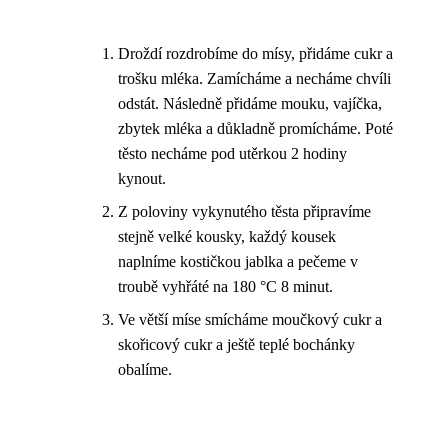
Droždí rozdrobíme do mísy, přidáme cukr a
trošku mléka. Zamícháme a necháme chvíli
odstát. Následně přidáme mouku, vajíčka,
zbytek mléka a důkladně promícháme. Poté
těsto necháme pod utěrkou 2 hodiny
kynout.
Z poloviny vykynutého těsta připravíme
stejně velké kousky, každý kousek
naplníme kostičkou jablka a pečeme v
troubě vyhřáté na 180 °C 8 minut.
Ve větší míse smícháme moučkový cukr a
skořicový cukr a ještě teplé bochánky
obalíme.