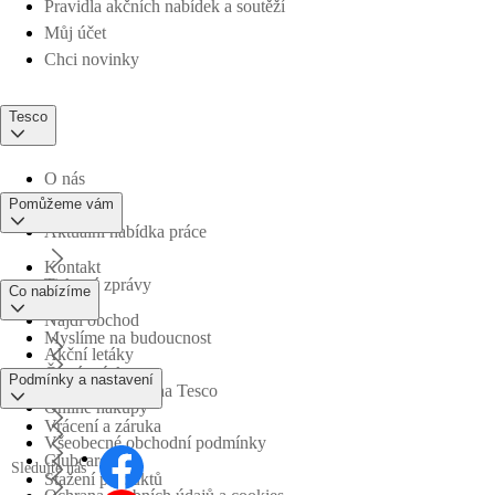
Pravidla akčních nabídek a soutěží
Můj účet
Chci novinky
Tesco
O nás
Pomůžeme vám
Aktuální nabídka práce
Kontakt
Tiskové zprávy
Co nabízíme
Najdi obchod
Myslíme na budoucnost
Akční letáky
Časté otázky
Podmínky a nastavení
Obchodní skupina Tesco
Online nákupy
Vrácení a záruka
Všeobecné obchodní podmínky
Clubcard
Sledujte nás
Stažení produktů