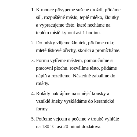
K mouce přisypeme sušené droždí, přidáme
sůl, rozpuštěné máslo, teplé mléko, žloutky
a vypracujeme těsto, které necháme na
teplém místě kynout asi 1 hodinu.
Do misky vlijeme žloutek, přidáme cukr,
mleté lískové ořechy, skořici a promícháme.
Formu vytřeme máslem, pomoučníme si
pracovní plochu, rozválíme těsto, přidáme
náplň a rozetřeme. Následně zabalíme do
rolády.
Rolády nakrájíme na silnější kousky a
vzniklé šneky vyskládáme do keramické
formy
Potřeme vejcem a pečeme v troubě vyhřáté
na 180 °C asi 20 minut dozlatova.