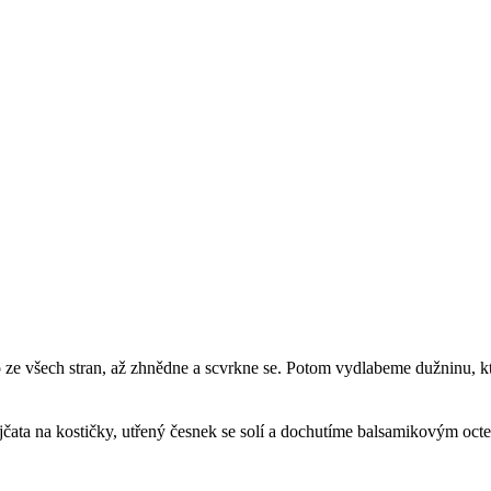
 ze všech stran, až zhnědne a scvrkne se. Potom vydlabeme dužninu, 
.
jčata na kostičky, utřený česnek se solí a dochutíme balsamikovým oct