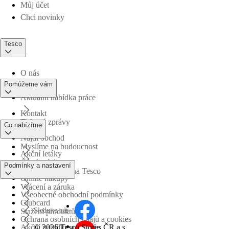
Můj účet
Chci novinky
Tesco
O nás
Pomůžeme vám
Aktuální nabídka práce
Kontakt
Tiskové zprávy
Co nabízíme
Najdi obchod
Myslíme na budoucnost
Akční letáky
Časté otázky
Podmínky a nastavení
Obchodní skupina Tesco
Online nákupy
Vrácení a záruka
Všeobecné obchodní podmínky
Clubcard
Sledujte nás
Stažení produktů
Ochrana osobních údajů a cookies
©
2026 Tesco Stores ČR a.s.
Akční nabídky a soutěže