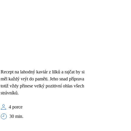
Recept na lahodný kaviár z lilků a rajčat by si
měl každý vrýt do paměti. Jeho snad příprava
totiž vždy přinese velký pozitivní ohlas všech
strávníků.
4 porce
30 min.