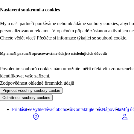
Nastavení soukromí a cookies
My a naši partneři používáme nebo ukládáme soubory cookies, abychom
personalizovanou reklamu. V opačném případě zůstanou aktivní jen n
Chcete vědět více? Přečtěte si informace týkající se
souborů cookie
.
My a naši partneři zpracováváme údaje z následujících důvodů
Povolením souborů cookies nám umožníte měřit efektivitu zobrazeného o
identifikovat vaše zařízení.
Zodpovědnost ohledně firemních údajů
Přijmout všechny soubory cookie
Odmítnout soubory cookies
Přihlásit se
Vyhledávač obchodů
Kontaktujte nás
Nápověda
Můj úč