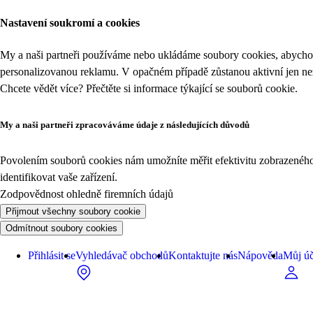
Nastavení soukromí a cookies
My a naši partneři používáme nebo ukládáme soubory cookies, abychom
personalizovanou reklamu. V opačném případě zůstanou aktivní jen n
Chcete vědět více? Přečtěte si informace týkající se
souborů cookie
.
My a naši partneři zpracováváme údaje z následujících důvodů
Povolením souborů cookies nám umožníte měřit efektivitu zobrazeného o
identifikovat vaše zařízení.
Zodpovědnost ohledně firemních údajů
Přijmout všechny soubory cookie
Odmítnout soubory cookies
Přihlásit se
Vyhledávač obchodů
Kontaktujte nás
Nápověda
Můj úč