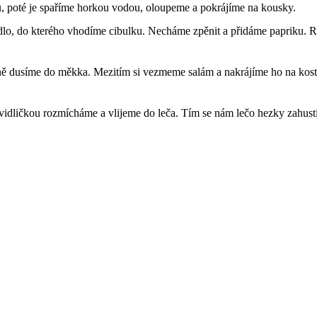
u, poté je spaříme horkou vodou, oloupeme a pokrájíme na kousky.
dlo, do kterého vhodíme cibulku. Necháme zpěnit a přidáme papriku. 
čně dusíme do měkka. Mezitím si vezmeme salám a nakrájíme ho na kos
vidličkou rozmícháme a vlijeme do leča. Tím se nám lečo hezky zahust