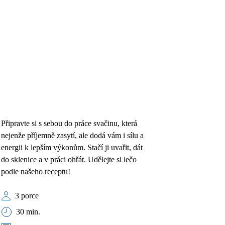
Připravte si s sebou do práce svačinu, která
nejenže příjemně zasytí, ale dodá vám i sílu a
energii k lepším výkonům. Stačí ji uvařit, dát
do sklenice a v práci ohřát. Udělejte si lečo
podle našeho receptu!
3 porce
30 min.