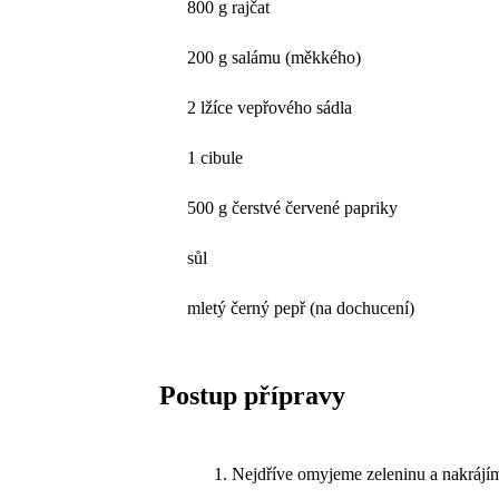
800 g rajčat
200 g salámu (měkkého)
2 lžíce vepřového sádla
1 cibule
500 g čerstvé červené papriky
sůl
mletý černý pepř (na dochucení)
Postup přípravy
Nejdříve omyjeme zeleninu a nakrájíme