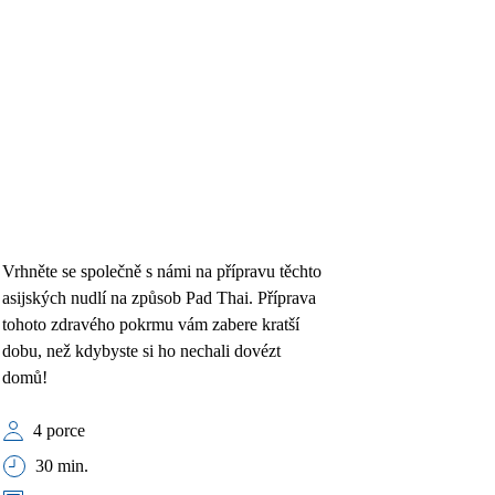
Vrhněte se společně s námi na přípravu těchto
asijských nudlí na způsob Pad Thai. Příprava
tohoto zdravého pokrmu vám zabere kratší
dobu, než kdybyste si ho nechali dovézt
domů!
4 porce
30 min.