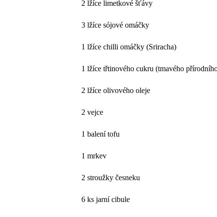
2 lžíce limetkové šťávy
3 lžíce sójové omáčky
1 lžíce chilli omáčky (Sriracha)
1 lžíce třtinového cukru (tmavého přírodníh
2 lžíce olivového oleje
2 vejce
1 balení tofu
1 mrkev
2 stroužky česneku
6 ks jarní cibule