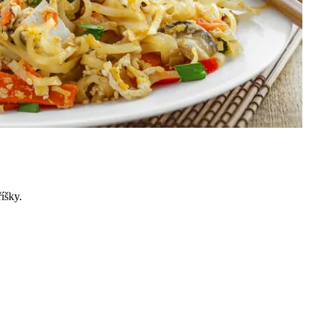
íšky.