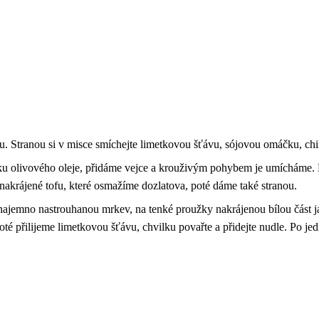
u. Stranou si v misce smíchejte limetkovou šťávu, sójovou omáčku, chi
ku olivového oleje, přidáme vejce a krouživým pohybem je umícháme. D
nakrájené tofu, které osmažíme dozlatova, poté dáme také stranou.
 najemno nastrouhanou mrkev, na tenké proužky nakrájenou bílou část j
é přilijeme limetkovou šťávu, chvilku povařte a přidejte nudle. Po j