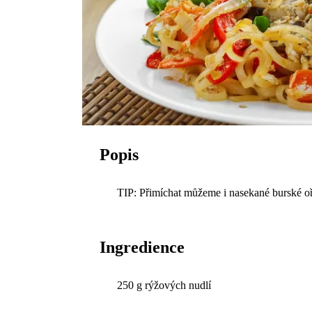
Popis
TIP: Přimíchat můžeme i nasekané burské oř
Ingredience
250 g rýžových nudlí