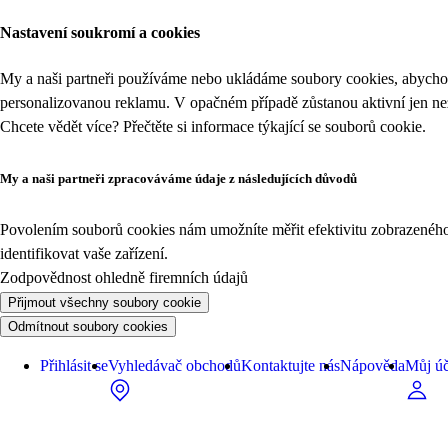
Nastavení soukromí a cookies
My a naši partneři používáme nebo ukládáme soubory cookies, abychom
personalizovanou reklamu. V opačném případě zůstanou aktivní jen n
Chcete vědět více? Přečtěte si informace týkající se
souborů cookie
.
My a naši partneři zpracováváme údaje z následujících důvodů
Povolením souborů cookies nám umožníte měřit efektivitu zobrazeného o
identifikovat vaše zařízení.
Zodpovědnost ohledně firemních údajů
Přijmout všechny soubory cookie
Odmítnout soubory cookies
Přihlásit se
Vyhledávač obchodů
Kontaktujte nás
Nápověda
Můj úč