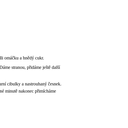
lli omáčku a hnědý cukr.
áme stranou, přidáme ještě další
arní cibulky a nastrouhaný česnek.
edné minutě nakonec přimícháme