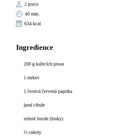
2 porce
40 min.
634 kcal
Ingredience
200 g kuřecích prsou
1 mrkev
1 čerstvá červená paprika
jarní cibule
zelené fazole (lusky)
½ cukety