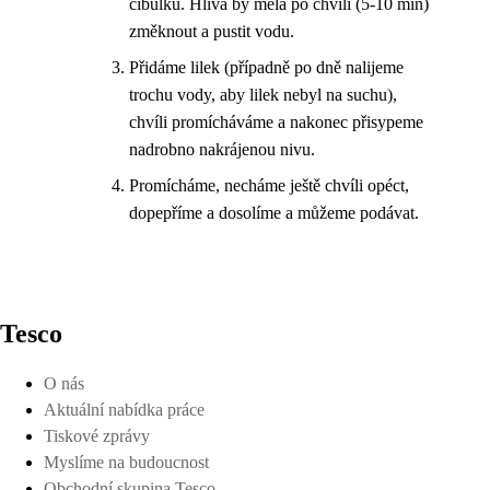
cibulku. Hlíva by měla po chvíli (5-10 min)
změknout a pustit vodu.
Přidáme lilek (případně po dně nalijeme
trochu vody, aby lilek nebyl na suchu),
chvíli promícháváme a nakonec přisypeme
nadrobno nakrájenou nivu.
Promícháme, necháme ještě chvíli opéct,
dopepříme a dosolíme a můžeme podávat.
Tesco
O nás
Aktuální nabídka práce
Tiskové zprávy
Myslíme na budoucnost
Obchodní skupina Tesco