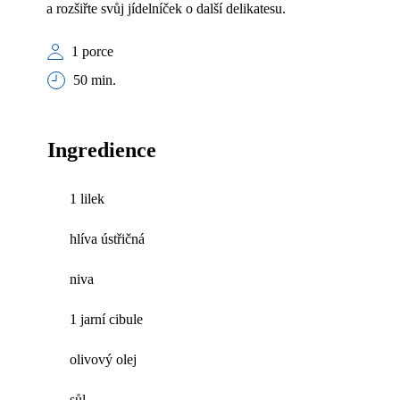
a rozšiřte svůj jídelníček o další delikatesu.
1 porce
50 min.
Ingredience
1 lilek
hlíva ústřičná
niva
1 jarní cibule
olivový olej
sůl