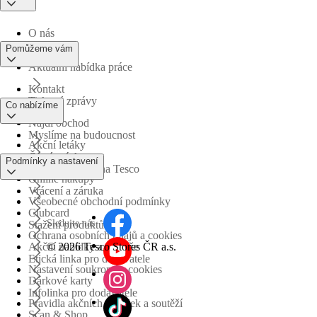
O nás
Pomůžeme vám
Aktuální nabídka práce
Kontakt
Tiskové zprávy
Co nabízíme
Najdi obchod
Myslíme na budoucnost
Akční letáky
Časté otázky
Podmínky a nastavení
Obchodní skupina Tesco
Online nákupy
Vrácení a záruka
Všeobecné obchodní podmínky
Clubcard
Sledujte nás
Stažení produktů
Ochrana osobních údajů a cookies
©
2026 Tesco Stores ČR a.s.
Akční nabídky a soutěže
Etická linka pro dodavatele
Nastavení soukromí a cookies
Dárkové karty
Infolinka pro dodavatele
Pravidla akčních nabídek a soutěží
Scan & Shop