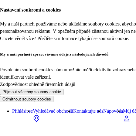
Nastavení soukromí a cookies
My a naši partneři používáme nebo ukládáme soubory cookies, abychom
personalizovanou reklamu. V opačném případě zůstanou aktivní jen n
Chcete vědět více? Přečtěte si informace týkající se
souborů cookie
.
My a naši partneři zpracováváme údaje z následujících důvodů
Povolením souborů cookies nám umožníte měřit efektivitu zobrazeného o
identifikovat vaše zařízení.
Zodpovědnost ohledně firemních údajů
Přijmout všechny soubory cookie
Odmítnout soubory cookies
Přihlásit se
Vyhledávač obchodů
Kontaktujte nás
Nápověda
Můj úč