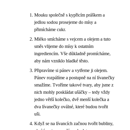
Mouku společně s kypřicím práškem a
jedlou sodou prosejeme do mísy a
přimícháme cukr.
Mléko smícháme s vejcem a olejem a tuto
směs vlijeme do mísy k ostatním
ingrediencím. Vše důkladně promícháme,
aby nám vzniklo hladké těsto.
Připravíme si pánev a vytřeme ji olejem.
Pánev rozpálíme a postupně na ní lívanečky
smažíme. Tvoříme takové tvary, aby jsme z
nich mohly poskládat ušáčky – tedy vždy
jedno větší kolečko, dvě menší kolečka a
dva lívanečky oválné, které budou tvořit
uši.
Když se na lívancích začnou tvořit bubliny,