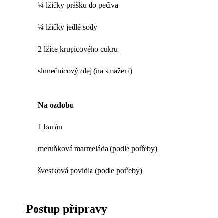
¼ lžičky prášku do pečiva
¼ lžičky jedlé sody
2 lžíce krupicového cukru
slunečnicový olej (na smažení)
Na ozdobu
1 banán
meruňková marmeláda (podle potřeby)
švestková povidla (podle potřeby)
Postup přípravy