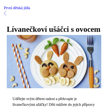
První dětská jídla
Lívanečkoví ušáčci s ovocem
Udělejte svým dětem radost a překvapte je
lívanečkovými ušáčky! Děti můžete do jejich přípravy