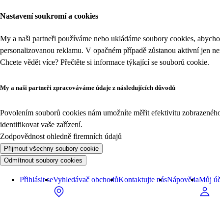
Nastavení soukromí a cookies
My a naši partneři používáme nebo ukládáme soubory cookies, abychom
personalizovanou reklamu. V opačném případě zůstanou aktivní jen n
Chcete vědět více? Přečtěte si informace týkající se
souborů cookie
.
My a naši partneři zpracováváme údaje z následujících důvodů
Povolením souborů cookies nám umožníte měřit efektivitu zobrazeného o
identifikovat vaše zařízení.
Zodpovědnost ohledně firemních údajů
Přijmout všechny soubory cookie
Odmítnout soubory cookies
Přihlásit se
Vyhledávač obchodů
Kontaktujte nás
Nápověda
Můj úč