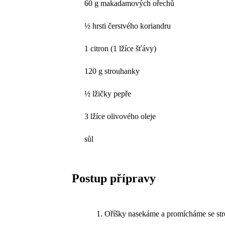
60 g makadamových ořechů
½ hrsti čerstvého koriandru
1 citron (1 lžíce šťávy)
120 g strouhanky
½ lžičky pepře
3 lžíce olivového oleje
sůl
Postup přípravy
Oříšky nasekáme a promícháme se str