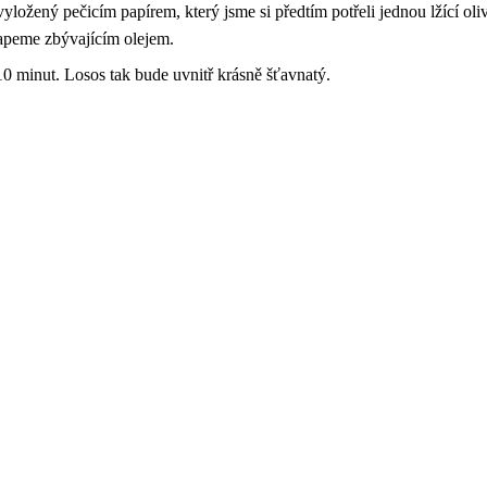
yložený pečicím papírem, který jsme si předtím potřeli jednou lžící ol
peme zbývajícím olejem.
0 minut. Losos tak bude uvnitř krásně šťavnatý.