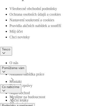
Všeobecné obchodní podmínky
Ochrana osobních údajů a cookies
Nastavení soukromí a cookies
Pravidla akčních nabídek a soutěží
Můj účet
Chci novinky
Tesco
O nás
Pomůžeme vám
Aktuální nabídka práce
Kontakt
Tiskové zprávy
Co nabízíme
Najdi obchod
Myslíme na budoucnost
Akční letáky
Časté otázky
Podmínky a nastavení