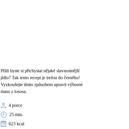
Přáli byste si přichystat nějaké slavnostnější
jídlo? Tak tento recept je trefou do černého!
Vyzkoušejte tímto způsobem upravit výborné
maso z lososa.
4 porce
25 min.
623 kcal