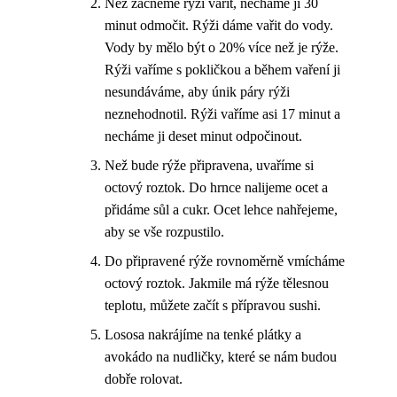
Než začneme rýži vařit, necháme ji 30
minut odmočit. Rýži dáme vařit do vody.
Vody by mělo být o 20% více než je rýže.
Rýži vaříme s pokličkou a během vaření ji
nesundáváme, aby únik páry rýži
neznehodnotil. Rýži vaříme asi 17 minut a
necháme ji deset minut odpočinout.
Než bude rýže připravena, uvaříme si
octový roztok. Do hrnce nalijeme ocet a
přidáme sůl a cukr. Ocet lehce nahřejeme,
aby se vše rozpustilo.
Do připravené rýže rovnoměrně vmícháme
octový roztok. Jakmile má rýže tělesnou
teplotu, můžete začít s přípravou sushi.
Lososa nakrájíme na tenké plátky a
avokádo na nudličky, které se nám budou
dobře rolovat.