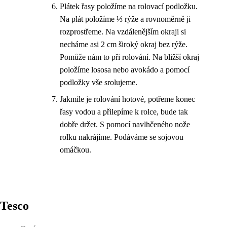
Plátek řasy položíme na rolovací podložku.
Na plát položíme ⅓ rýže a rovnoměrně ji
rozprostřeme. Na vzdálenějším okraji si
necháme asi 2 cm široký okraj bez rýže.
Pomůže nám to při rolování. Na bližší okraj
položíme lososa nebo avokádo a pomocí
podložky vše srolujeme.
Jakmile je rolování hotové, potřeme konec
řasy vodou a přilepíme k rolce, bude tak
dobře držet. S pomocí navlhčeného nože
rolku nakrájíme. Podáváme se sojovou
omáčkou.
Tesco