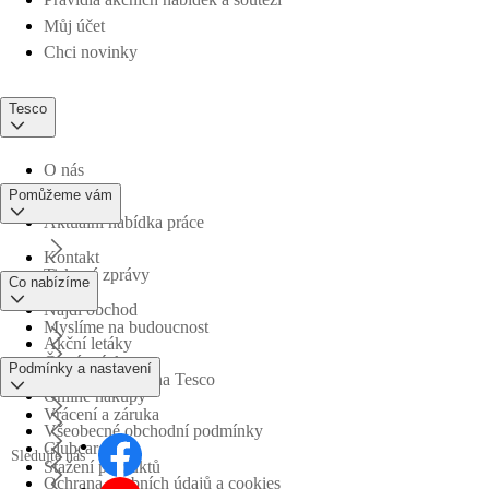
Můj účet
Chci novinky
Tesco
O nás
Pomůžeme vám
Aktuální nabídka práce
Kontakt
Tiskové zprávy
Co nabízíme
Najdi obchod
Myslíme na budoucnost
Akční letáky
Časté otázky
Podmínky a nastavení
Obchodní skupina Tesco
Online nákupy
Vrácení a záruka
Všeobecné obchodní podmínky
Clubcard
Sledujte nás
Stažení produktů
Ochrana osobních údajů a cookies