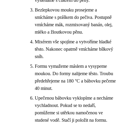
vyšleháme s cukrem do pěny.
Bezlepkovou mouku prosejeme a
smícháme s práškem do pečiva. Postupně
vmícháme mák, rozmixovaný banán, olej,
mléko a žloutkovou pěnu.
Mixérem vše spojíme a vytvoříme hladké
těsto. Nakonec opatrně vmícháme bílkový
sníh.
Formu vymažeme máslem a vysypeme
moukou. Do formy nalijeme těsto. Troubu
předehřejeme na 180 °C a bábovku pečeme
40 minut.
Upečenou bábovku vyklopíme a necháme
vychladnout. Pokud se to nedaří,
pomůžeme si utěrkou namočenou ve
studené vodě. Stačí ji položit na formu.