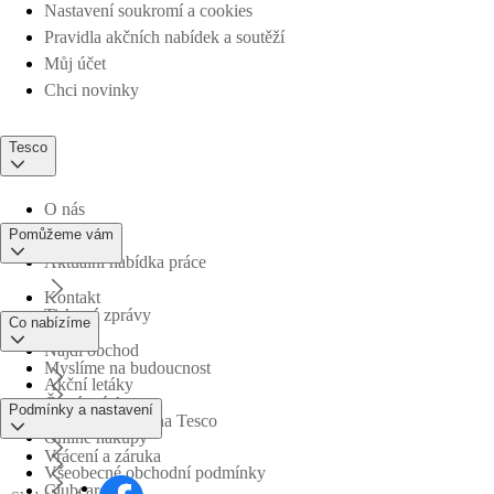
Nastavení soukromí a cookies
Pravidla akčních nabídek a soutěží
Můj účet
Chci novinky
Tesco
O nás
Pomůžeme vám
Aktuální nabídka práce
Kontakt
Tiskové zprávy
Co nabízíme
Najdi obchod
Myslíme na budoucnost
Akční letáky
Časté otázky
Podmínky a nastavení
Obchodní skupina Tesco
Online nákupy
Vrácení a záruka
Všeobecné obchodní podmínky
Clubcard