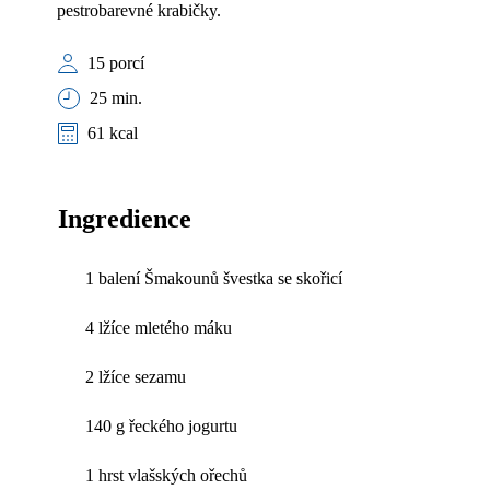
pestrobarevné krabičky.
15 porcí
25 min.
61 kcal
Ingredience
1 balení Šmakounů švestka se skořicí
4 lžíce mletého máku
2 lžíce sezamu
140 g řeckého jogurtu
1 hrst vlašských ořechů