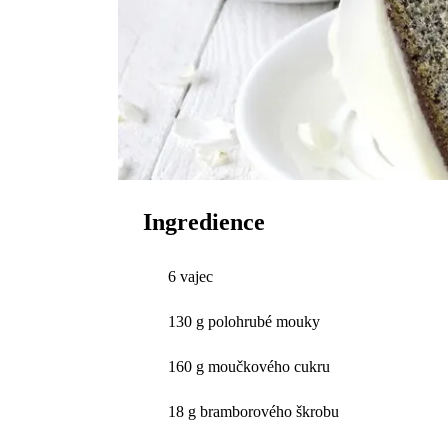
Ingredience
6 vajec
130 g polohrubé mouky
160 g moučkového cukru
18 g bramborového škrobu