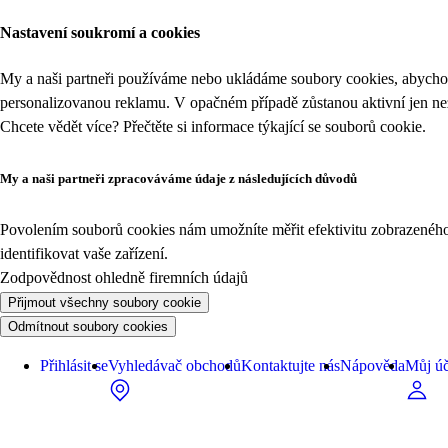
Nastavení soukromí a cookies
My a naši partneři používáme nebo ukládáme soubory cookies, abychom
personalizovanou reklamu. V opačném případě zůstanou aktivní jen n
Chcete vědět více? Přečtěte si informace týkající se
souborů cookie
.
My a naši partneři zpracováváme údaje z následujících důvodů
Povolením souborů cookies nám umožníte měřit efektivitu zobrazeného o
identifikovat vaše zařízení.
Zodpovědnost ohledně firemních údajů
Přijmout všechny soubory cookie
Odmítnout soubory cookies
Přihlásit se
Vyhledávač obchodů
Kontaktujte nás
Nápověda
Můj úč