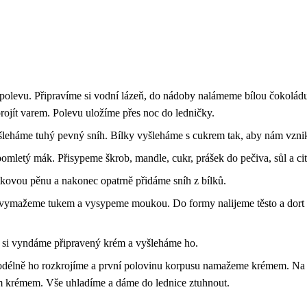
olevu. Připravíme si vodní lázeň, do nádoby nalámeme bílou čokoládu
rojít varem. Polevu uložíme přes noc do ledničky.
ušleháme tuhý pevný sníh. Bílky vyšleháme s cukrem tak, aby nám vzni
letý mák. Přisypeme škrob, mandle, cukr, prášek do pečiva, sůl a ci
ovou pěnu a nakonec opatrně přidáme sníh z bílků.
u vymažeme tukem a vysypeme moukou. Do formy nalijeme těsto a dort 
 si vyndáme připravený krém a vyšleháme ho.
odélně ho rozkrojíme a první polovinu korpusu namažeme krémem. Na
 krémem. Vše uhladíme a dáme do lednice ztuhnout.