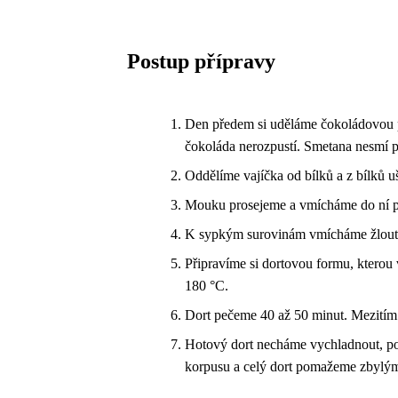
Postup přípravy
Den předem si uděláme čokoládovou p
čokoláda nerozpustí. Smetana nesmí p
Oddělíme vajíčka od bílků a z bílků 
Mouku prosejeme a vmícháme do ní pom
K sypkým surovinám vmícháme žloutk
Připravíme si dortovou formu, ktero
180 °C.
Dort pečeme 40 až 50 minut. Mezitím
Hotový dort necháme vychladnout, p
korpusu a celý dort pomažeme zbylým