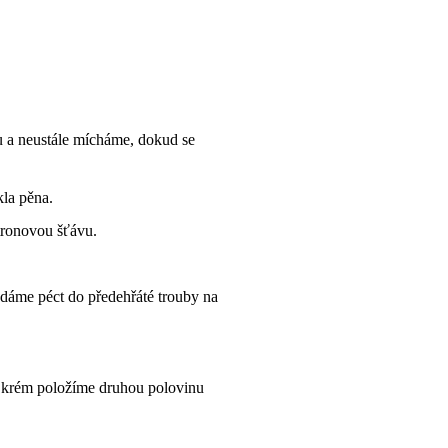
 a neustále mícháme, dokud se
kla pěna.
tronovou šťávu.
dáme péct do předehřáté trouby na
 krém položíme druhou polovinu