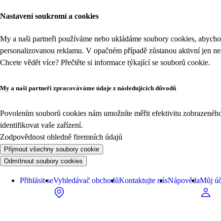
Nastavení soukromí a cookies
My a naši partneři používáme nebo ukládáme soubory cookies, abychom
personalizovanou reklamu. V opačném případě zůstanou aktivní jen n
Chcete vědět více? Přečtěte si informace týkající se
souborů cookie
.
My a naši partneři zpracováváme údaje z následujících důvodů
Povolením souborů cookies nám umožníte měřit efektivitu zobrazeného o
identifikovat vaše zařízení.
Zodpovědnost ohledně firemních údajů
Přijmout všechny soubory cookie
Odmítnout soubory cookies
Přihlásit se
Vyhledávač obchodů
Kontaktujte nás
Nápověda
Můj úč