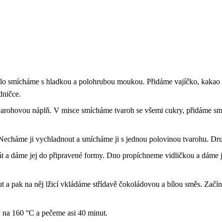
lo smícháme s hladkou a polohrubou moukou. Přidáme vajíčko, kakao 
dničce.
 tvarohovou náplň. V misce smícháme tvaroh se všemi cukry, přidáme sm
Necháme ji vychladnout a smícháme ji s jednou polovinou tvarohu. Dr
t a dáme jej do připravené formy. Dno propíchneme vidličkou a dáme je
 a pak na něj lžicí vkládáme střídavě čokoládovou a bílou směs. Začí
 na 160 °C a pečeme asi 40 minut.