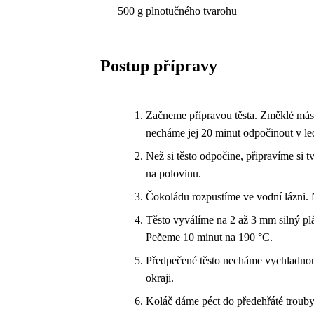
500 g plnotučného tvarohu
Postup přípravy
Začneme přípravou těsta. Změklé más
necháme jej 20 minut odpočinout v le
Než si těsto odpočine, připravíme si
na polovinu.
Čokoládu rozpustíme ve vodní lázni. 
Těsto vyválíme na 2 až 3 mm silný plá
Pečeme 10 minut na 190 °C.
Předpečené těsto necháme vychladnout
okraji.
Koláč dáme péct do předehřáté trouby