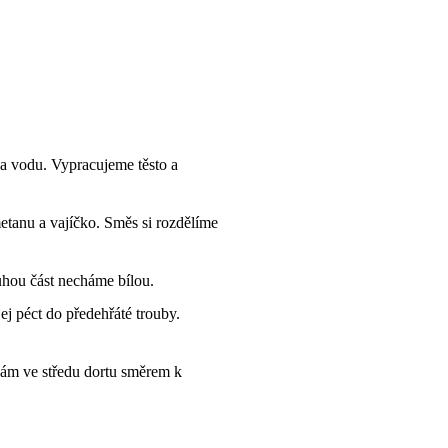
a vodu. Vypracujeme těsto a
etanu a vajíčko. Směs si rozdělíme
uhou část necháme bílou.
j péct do předehřáté trouby.
nám ve středu dortu směrem k