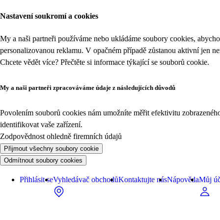
Nastavení soukromí a cookies
My a naši partneři používáme nebo ukládáme soubory cookies, abychom
personalizovanou reklamu. V opačném případě zůstanou aktivní jen n
Chcete vědět více? Přečtěte si informace týkající se
souborů cookie
.
My a naši partneři zpracováváme údaje z následujících důvodů
Povolením souborů cookies nám umožníte měřit efektivitu zobrazeného o
identifikovat vaše zařízení.
Zodpovědnost ohledně firemních údajů
Přijmout všechny soubory cookie
Odmítnout soubory cookies
Přihlásit se
Vyhledávač obchodů
Kontaktujte nás
Nápověda
Můj úč