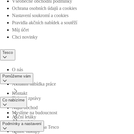
Všeobecné obchodní podmínky
Ochrana osobních údajů a cookies
Nastavení soukromí a cookies
Pravidla akčních nabídek a soutěží
Můj účet
Chci novinky
Tesco
O nás
Pomůžeme vám
Aktuální nabídka práce
Kontakt
Tiskové zprávy
Co nabízíme
Najdi obchod
Myslíme na budoucnost
Akční letáky
Časté otázky
Podmínky a nastavení
Obchodní skupina Tesco
Online nákupy