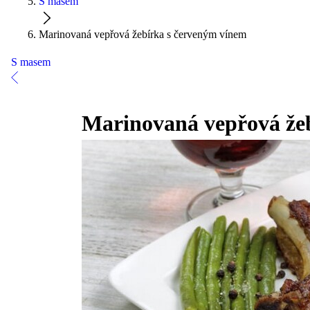
S masem
Marinovaná vepřová žebírka s červeným vínem
S masem
Marinovaná vepřová že