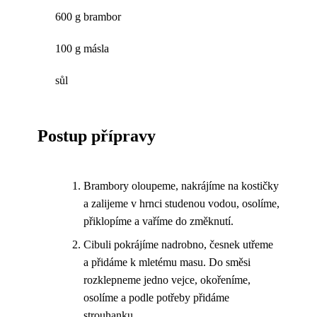
600 g brambor
100 g másla
sůl
Postup přípravy
Brambory oloupeme, nakrájíme na kostičky
a zalijeme v hrnci studenou vodou, osolíme,
přiklopíme a vaříme do změknutí.
Cibuli pokrájíme nadrobno, česnek utřeme
a přidáme k mletému masu. Do směsi
rozklepneme jedno vejce, okořeníme,
osolíme a podle potřeby přidáme
strouhanku.