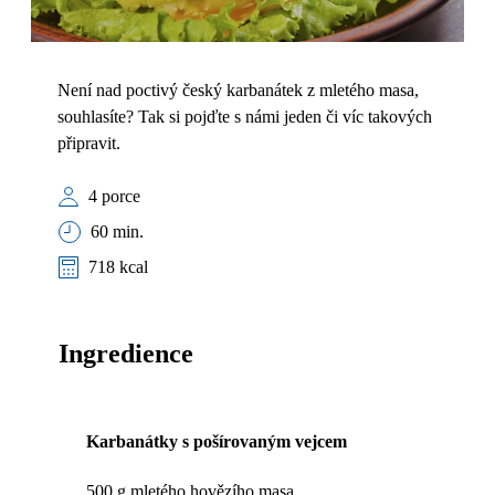
Není nad poctivý český karbanátek z mletého masa,
souhlasíte? Tak si pojďte s námi jeden či víc takových
připravit.
4 porce
60 min.
718 kcal
Ingredience
Karbanátky s pošírovaným vejcem
500 g mletého hovězího masa