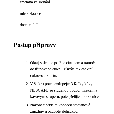
smetana ke šlehání
mletá skořice
drcené chilli
Postup přípravy
Okraj sklenice potřete citronem a namočte
do třtinového cukru, získáte tak efektní
cukrovou krustu.
V šejkru poté protřepejte 3 lžičky kávy
NESCAFÉ se studenou vodou, mlékem a
kávovým sirupem, poté přelijte do sklenice.
Nakonec přidejte kopeček smetanové
zmrzliny a ozdobte šlehačkou.