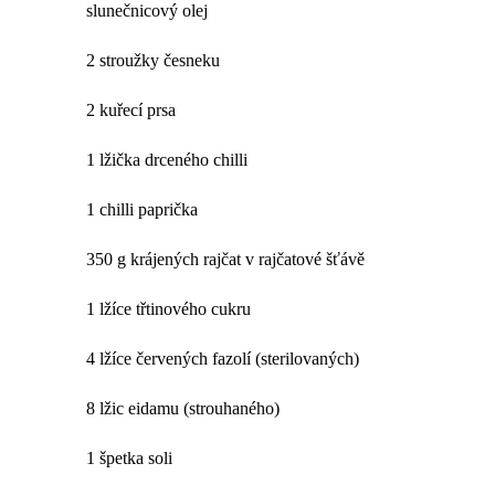
slunečnicový olej
2 stroužky česneku
2 kuřecí prsa
1 lžička drceného chilli
1 chilli paprička
350 g krájených rajčat v rajčatové šťávě
1 lžíce třtinového cukru
4 lžíce červených fazolí (sterilovaných)
8 lžic eidamu (strouhaného)
1 špetka soli