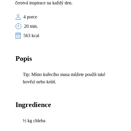
čerstvá inspirace na každý den.
4 porce
20 min.
563 kcal
Popis
Tip: Místo kuřecího masa můžete použít také
hovězí nebo krůtí.
Ingredience
½ kg chleba