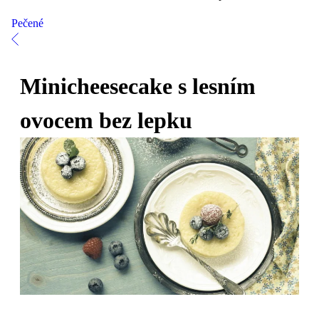
Pečené
Minicheesecake s lesním
ovocem bez lepku