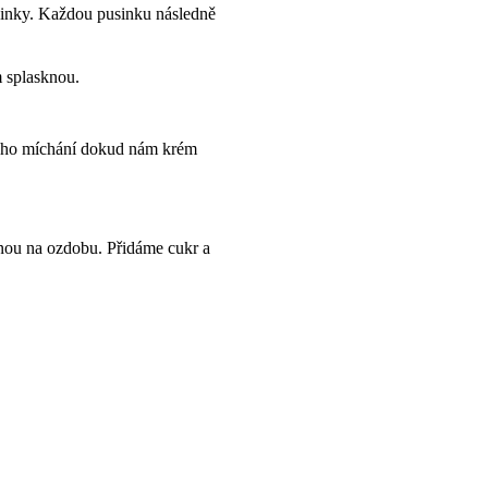
usinky. Každou pusinku následně
m splasknou.
álého míchání dokud nám krém
nou na ozdobu. Přidáme cukr a