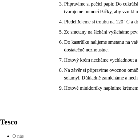
Připravíme si pečící papír. Do cukrá
tvarujeme pomocí lžičky, aby vznikl u
Předehřejeme si troubu na 120 °C a d
Ze smetany na šlehání vyšleháme pevn
Do kastrůlku nalijeme smetanu na vař
dostatečně nezhoustne.
Hotový krém necháme vychladnout a j
Na závěr si připravíme ovocnou omáč
solamyl. Důkladně zamícháme a nech
Hotové minidortíky naplníme krémem
Tesco
O nás