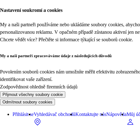
Nastavení soukromí a cookies
My a naši partneři používáme nebo ukládáme soubory cookies, abychom
personalizovanou reklamu. V opačném případě zůstanou aktivní jen n
Chcete vědět více? Přečtěte si informace týkající se
souborů cookie
.
My a naši partneři zpracováváme údaje z následujících důvodů
Povolením souborů cookies nám umožníte měřit efektivitu zobrazeného o
identifikovat vaše zařízení.
Zodpovědnost ohledně firemních údajů
Přijmout všechny soubory cookie
Odmítnout soubory cookies
Přihlásit se
Vyhledávač obchodů
Kontaktujte nás
Nápověda
Můj úč