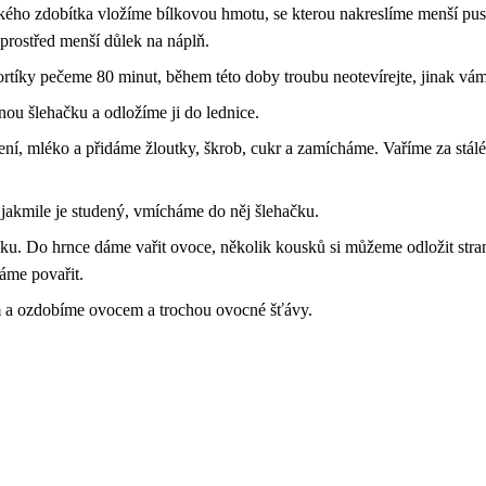
řského zdobítka vložíme bílkovou hmotu, se kterou nakreslíme menší p
prostřed menší důlek na náplň.
ortíky pečeme 80 minut, během této doby troubu neotevírejte, jinak vá
ou šlehačku a odložíme ji do lednice.
ení, mléko a přidáme žloutky, škrob, cukr a zamícháme. Vaříme za st
akmile je studený, vmícháme do něj šlehačku.
ku. Do hrnce dáme vařit ovoce, několik kousků si můžeme odložit stra
áme povařit.
 a ozdobíme ovocem a trochou ovocné šťávy.