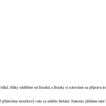
 bílků. Bílky oddělíme od žloutků a žloutky si schováme na přípravu 
ě přidáváme moučkový cukr za stálého šlehání. Nakonec přidáme také šk