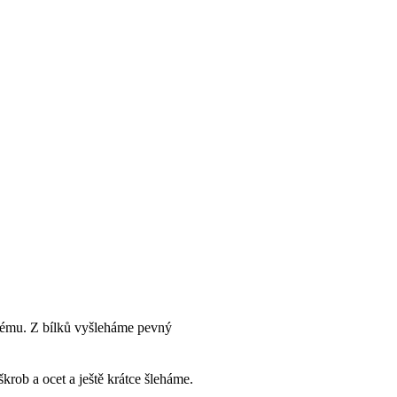
krému. Z bílků vyšleháme pevný
rob a ocet a ještě krátce šleháme.