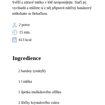
Svěží a zdravé mléko v létě neopomíjejte. Stačí jej
vychladit a můžete si z něj připravit mléčný banánový
milkshake se šlehačkou.
2 porce
15 min.
613 kcal
Ingredience
2 banány (zralejší)
1 l mléka
1 špetka muškátového oříšku
2 lžičky krystalového cukru