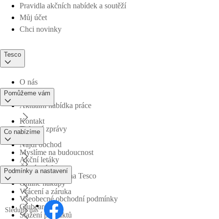
Pravidla akčních nabídek a soutěží
Můj účet
Chci novinky
Tesco
O nás
Pomůžeme vám
Aktuální nabídka práce
Kontakt
Tiskové zprávy
Co nabízíme
Najdi obchod
Myslíme na budoucnost
Akční letáky
Časté otázky
Podmínky a nastavení
Obchodní skupina Tesco
Online nákupy
Vrácení a záruka
Všeobecné obchodní podmínky
Clubcard
Sledujte nás
Stažení produktů