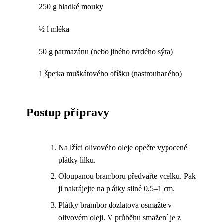
250 g hladké mouky
½ l mléka
50 g parmazánu (nebo jiného tvrdého sýra)
1 špetka muškátového oříšku (nastrouhaného)
Postup přípravy
Na lžíci olivového oleje opečte vypocené
plátky lilku.
Oloupanou bramboru předvařte vcelku. Pak
ji nakrájejte na plátky silné 0,5–1 cm.
Plátky brambor dozlatova osmažte v
olivovém oleji. V průběhu smažení je z