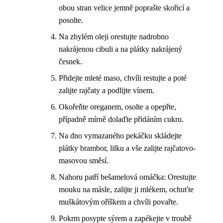
obou stran velice jemně poprašte skořicí a
posolte.
Na zbylém oleji orestujte nadrobno
nakrájenou cibuli a na plátky nakrájený
česnek.
Přidejte mleté maso, chvíli restujte a poté
zalijte rajčaty a podlijte vínem.
Okořeňte oreganem, osolte a opepřte,
případně mírně dolaďte přidáním cukru.
Na dno vymazaného pekáčku skládejte
plátky brambor, lilku a vše zalijte rajčatovo-
masovou směsí.
Nahoru patří bešamelová omáčka: Orestujte
mouku na másle, zalijte ji mlékem, ochuťte
muškátovým oříškem a chvíli povařte.
Pokrm posypte sýrem a zapékejte v troubě