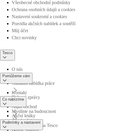
Všeobecné obchodní podmínky
Ochrana osobních údajů a cookies
Nastavení soukromí a cookies
Pravidla akčních nabídek a soutěží
Můj účet
Chci novinky
Tesco
O nás
Pomůžeme vám
Aktuální nabídka práce
Kontakt
Tiskové zprávy
Co nabízíme
Najdi obchod
Myslíme na budoucnost
Akční letáky
Časté otázky
Podmínky a nastavení
Obchodní skupina Tesco
Online nákupy