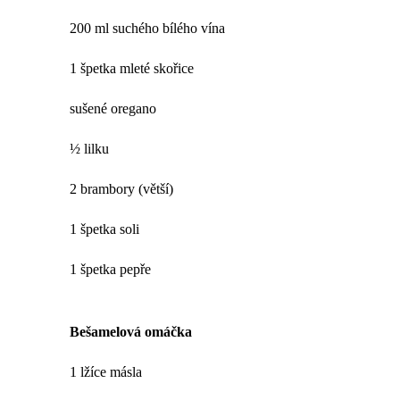
200 ml suchého bílého vína
1 špetka mleté skořice
sušené oregano
½ lilku
2 brambory (větší)
1 špetka soli
1 špetka pepře
Bešamelová omáčka
1 lžíce másla