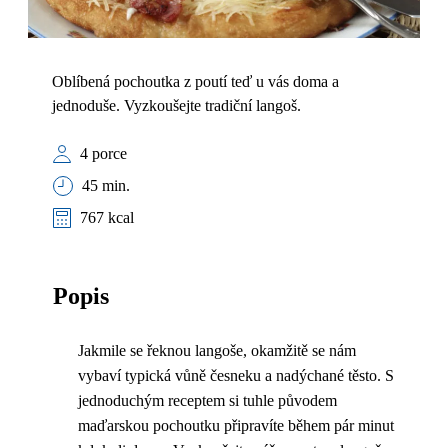
Oblíbená pochoutka z poutí teď u vás doma a
jednoduše. Vyzkoušejte tradiční langoš.
4 porce
45 min.
767 kcal
Popis
Jakmile se řeknou langoše, okamžitě se nám
vybaví typická vůně česneku a nadýchané těsto. S
jednoduchým receptem si tuhle původem
maďarskou pochoutku připravíte během pár minut