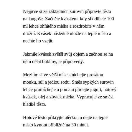
Nejprve si ze základních surovin připravte těsto
na langoše. Začněte kváskem, kdy si odlijete 100
ml lehce ohřátého mléka a rozdrobíte v něm
droždí. Kvásek následně uložte na teplé místo a
nechte ho vzejít.
Jakmile kvásek zvětší svůj objem a začnou se na
něm dělat bubliny, je připravený.
Mezitím si ve větší míse smíchejte prosátou
mouku, sůl a jedlou sodu. Směs sypkých surovin
lehce promíchejte a pomalu přidejte jogurt, hotový
kvásek, olej a zbytek mléka. Vypracujte ze směsi
hladké těsto.
Hotové těsto přikryjte utěrkou a dejte na teplé
místo kynout přibližně na 30 minut.