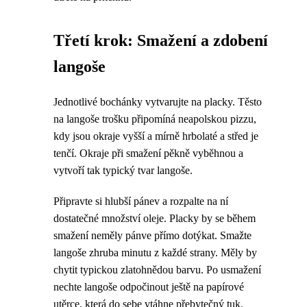
Třetí krok: Smažení a zdobení
langoše
Jednotlivé bochánky vytvarujte na placky. Těsto
na langoše trošku připomíná neapolskou pizzu,
kdy jsou okraje vyšší a mírně hrbolaté a střed je
tenčí. Okraje při smažení pěkně vyběhnou a
vytvoří tak typický tvar langoše.
Připravte si hlubší pánev a rozpalte na ní
dostatečné množství oleje. Placky by se během
smažení neměly pánve přímo dotýkat. Smažte
langoše zhruba minutu z každé strany. Měly by
chytit typickou zlatohnědou barvu. Po usmažení
nechte langoše odpočinout ještě na papírové
utěrce, která do sebe vtáhne přebytečný tuk.