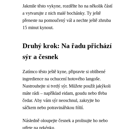
Jakmile těsto vykyne, rozdělte ho na několik částí
a vytvarujte z nich malé bochánky. Ty ještě
přeneste na pomoučený vál a nechte ještě zhruba
15 minut kynout.
Druhý krok: Na řadu přichází
sýr a česnek
Zatímco těsto ještě kyne, připravte si oblíbené
ingredience na ochucení hotového langoše.
Nastrouhejte si tvrdý sýr. Můžete použít jakýkoli
máte rádi – například eidam, goudu nebo třeba
čedar. Aby vám sýr neoschnul, zakryjte ho
sáčkem nebo potravinářskou fólií.
Následně oloupejte česnek a prolisujte ho nebo
utřete na prkénku.