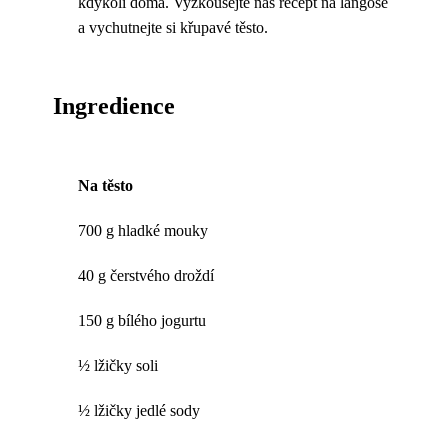
kdykoli doma. Vyzkoušejte náš recept na langoše
a vychutnejte si křupavé těsto.
Ingredience
Na těsto
700 g hladké mouky
40 g čerstvého droždí
150 g bílého jogurtu
½ lžičky soli
½ lžičky jedlé sody