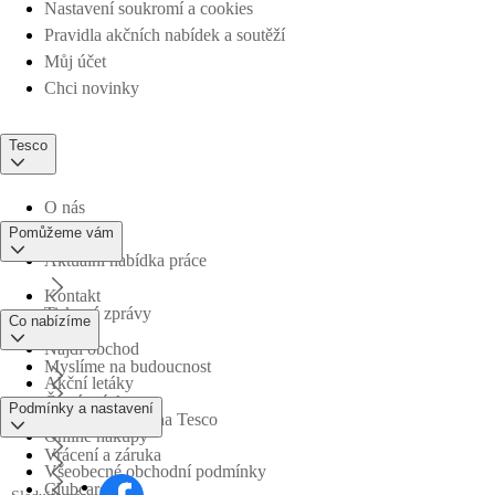
Nastavení soukromí a cookies
Pravidla akčních nabídek a soutěží
Můj účet
Chci novinky
Tesco
O nás
Pomůžeme vám
Aktuální nabídka práce
Kontakt
Tiskové zprávy
Co nabízíme
Najdi obchod
Myslíme na budoucnost
Akční letáky
Časté otázky
Podmínky a nastavení
Obchodní skupina Tesco
Online nákupy
Vrácení a záruka
Všeobecné obchodní podmínky
Clubcard