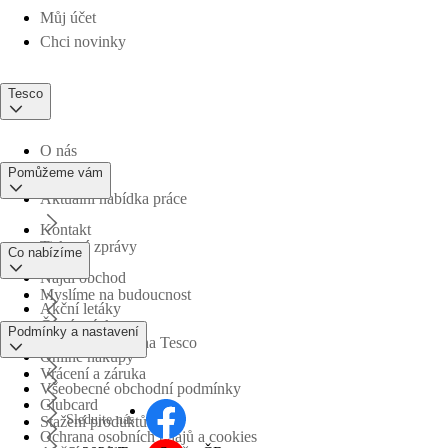
Můj účet
Chci novinky
Tesco
O nás
Pomůžeme vám
Aktuální nabídka práce
Kontakt
Tiskové zprávy
Co nabízíme
Najdi obchod
Myslíme na budoucnost
Akční letáky
Časté otázky
Podmínky a nastavení
Obchodní skupina Tesco
Online nákupy
Vrácení a záruka
Všeobecné obchodní podmínky
Clubcard
Sledujte nás
Stažení produktů
Ochrana osobních údajů a cookies