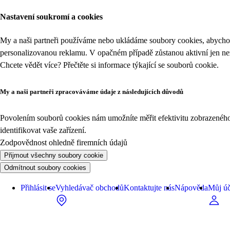
Nastavení soukromí a cookies
My a naši partneři používáme nebo ukládáme soubory cookies, abychom
personalizovanou reklamu. V opačném případě zůstanou aktivní jen n
Chcete vědět více? Přečtěte si informace týkající se
souborů cookie
.
My a naši partneři zpracováváme údaje z následujících důvodů
Povolením souborů cookies nám umožníte měřit efektivitu zobrazeného o
identifikovat vaše zařízení.
Zodpovědnost ohledně firemních údajů
Přijmout všechny soubory cookie
Odmítnout soubory cookies
Přihlásit se
Vyhledávač obchodů
Kontaktujte nás
Nápověda
Můj úč