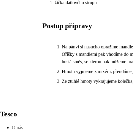
1 lžička datlového sirupu
Postup přípravy
Na pánvi si nasucho opražíme mandle a
Oříšky s mandlemi pak vhodíme do mix
hustá směs, se kterou pak můžeme pra
Hmotu vyjmeme z mixéru, přendáme ji 
Ze ztuhlé hmoty vykrajujeme kolečka
Tesco
O nás