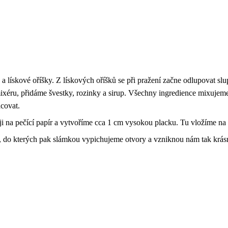
 lískové oříšky. Z lískových oříšků se při pražení začne odlupovat slu
éru, přidáme švestky, rozinky a sirup. Všechny ingredience mixujeme
covat.
na pečící papír a vytvoříme cca 1 cm vysokou placku. Tu vložíme na 
, do kterých pak slámkou vypichujeme otvory a vzniknou nám tak krásn