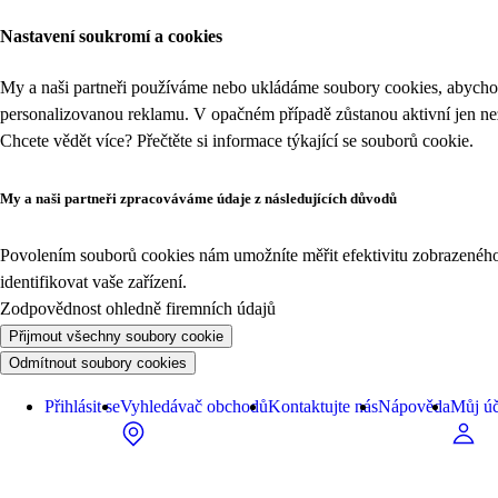
Nastavení soukromí a cookies
My a naši partneři používáme nebo ukládáme soubory cookies, abychom
personalizovanou reklamu. V opačném případě zůstanou aktivní jen n
Chcete vědět více? Přečtěte si informace týkající se
souborů cookie
.
My a naši partneři zpracováváme údaje z následujících důvodů
Povolením souborů cookies nám umožníte měřit efektivitu zobrazeného o
identifikovat vaše zařízení.
Zodpovědnost ohledně firemních údajů
Přijmout všechny soubory cookie
Odmítnout soubory cookies
Přihlásit se
Vyhledávač obchodů
Kontaktujte nás
Nápověda
Můj úč