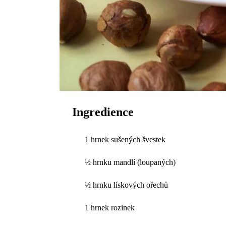
Ingredience
1 hrnek sušených švestek
½ hrnku mandlí (loupaných)
½ hrnku lískových ořechů
1 hrnek rozinek