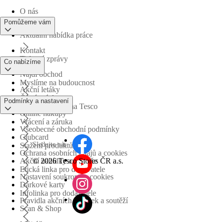
O nás
Pomůžeme vám
Aktuální nabídka práce
Kontakt
Tiskové zprávy
Co nabízíme
Najdi obchod
Myslíme na budoucnost
Akční letáky
Časté otázky
Podmínky a nastavení
Obchodní skupina Tesco
Online nákupy
Vrácení a záruka
Všeobecné obchodní podmínky
Clubcard
Sledujte nás
Stažení produktů
Ochrana osobních údajů a cookies
©
2026 Tesco Stores ČR a.s.
Akční nabídky a soutěže
Etická linka pro dodavatele
Nastavení soukromí a cookies
Dárkové karty
Infolinka pro dodavatele
Pravidla akčních nabídek a soutěží
Scan & Shop