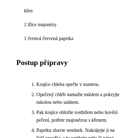
křen
2 lžíce majonézy
1 čerstvá červená paprika
Postup přípravy
Krajíce chleba opečte v toasteru.
Opečený chléb namažte máslem a pokryjte
rukolou nebo salátem.
Pak krajíce obložte rostbífem nebo hovězí
pečení, potřete majonézou s křenem.
Papriku zbavte semínek. Nakrájejte ji na
širší proužky a ty ogrilujte grilu či pánvi.