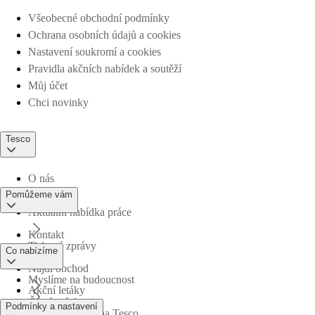
Všeobecné obchodní podmínky
Ochrana osobních údajů a cookies
Nastavení soukromí a cookies
Pravidla akčních nabídek a soutěží
Můj účet
Chci novinky
Tesco
O nás
Pomůžeme vám
Aktuální nabídka práce
Kontakt
Tiskové zprávy
Co nabízíme
Najdi obchod
Myslíme na budoucnost
Akční letáky
Časté otázky
Podmínky a nastavení
Obchodní skupina Tesco