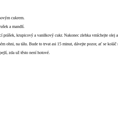
inovým cukrem.
rušek a mandlí.
í prášek, krupicový a vanilkový cukr. Nakonec zlehka vmíchejte olej a t
ém ohni, na tálu. Bude to trvat asi 15 minut, dávejte pozor, ať se koláč 
ejlí, zda už těsto není hotové.