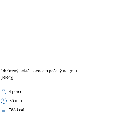
Obrácený koláč s ovocem pečený na grilu
[BBQ]
4 porce
35 min.
788 kcal