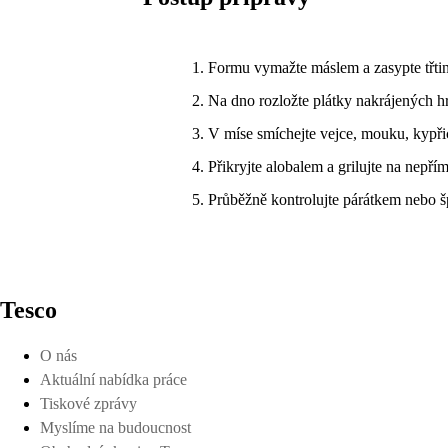
Formu vymažte máslem a zasypte třt
Na dno rozložte plátky nakrájených h
V míse smíchejte vejce, mouku, kypřic
Přikryjte alobalem a grilujte na nepřím
Průběžně kontrolujte párátkem nebo šp
Tesco
O nás
Aktuální nabídka práce
Tiskové zprávy
Myslíme na budoucnost