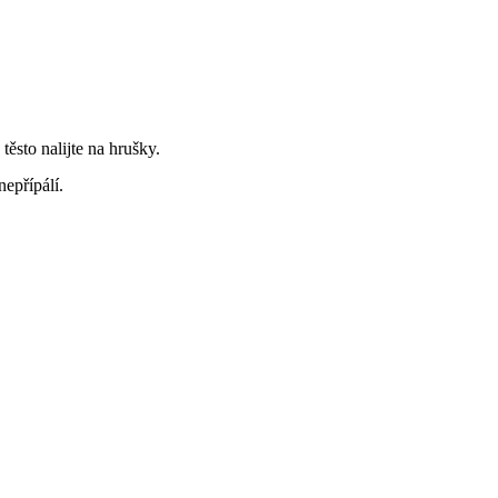
ěsto nalijte na hrušky.
nepřípálí.