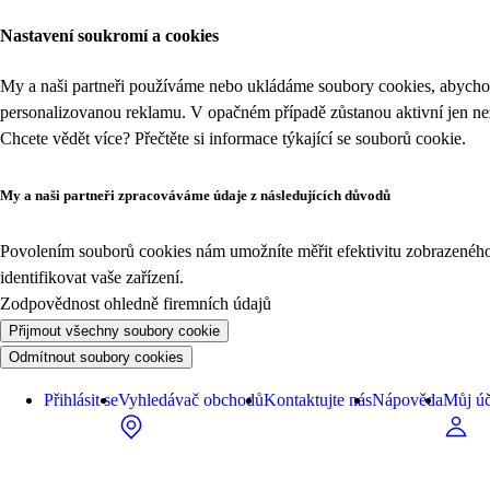
Nastavení soukromí a cookies
My a naši partneři používáme nebo ukládáme soubory cookies, abychom
personalizovanou reklamu. V opačném případě zůstanou aktivní jen n
Chcete vědět více? Přečtěte si informace týkající se
souborů cookie
.
My a naši partneři zpracováváme údaje z následujících důvodů
Povolením souborů cookies nám umožníte měřit efektivitu zobrazeného o
identifikovat vaše zařízení.
Zodpovědnost ohledně firemních údajů
Přijmout všechny soubory cookie
Odmítnout soubory cookies
Přihlásit se
Vyhledávač obchodů
Kontaktujte nás
Nápověda
Můj úč