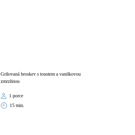
Grilovaná broskev s toustem a vanilkovou
zmrzlinou
1 porce
15 min.