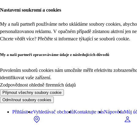
Nastavení soukromí a cookies
My a naši partneři používáme nebo ukládáme soubory cookies, abychom
personalizovanou reklamu. V opačném případě zůstanou aktivní jen n
Chcete vědět více? Přečtěte si informace týkající se
souborů cookie
.
My a naši partneři zpracováváme údaje z následujících důvodů
Povolením souborů cookies nám umožníte měřit efektivitu zobrazeného o
identifikovat vaše zařízení.
Zodpovědnost ohledně firemních údajů
Přijmout všechny soubory cookie
Odmítnout soubory cookies
Přihlásit se
Vyhledávač obchodů
Kontaktujte nás
Nápověda
Můj úč