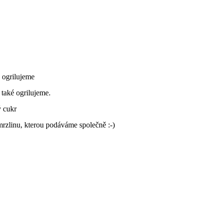
 ogrilujeme
 také ogrilujeme.
ý cukr
mrzlinu, kterou podáváme společně :-)