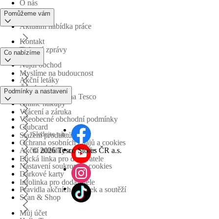
O nás
Pomůžeme vám
Aktuální nabídka práce
Kontakt
Tiskové zprávy
Co nabízíme
Najdi obchod
Myslíme na budoucnost
Akční letáky
Časté otázky
Podmínky a nastavení
Obchodní skupina Tesco
Online nákupy
Vrácení a záruka
Všeobecné obchodní podmínky
Clubcard
Sledujte nás
Stažení produktů
Ochrana osobních údajů a cookies
©
2026 Tesco Stores ČR a.s.
Akční nabídky a soutěže
Etická linka pro dodavatele
Nastavení soukromí a cookies
Dárkové karty
Infolinka pro dodavatele
Pravidla akčních nabídek a soutěží
Scan & Shop
Můj účet