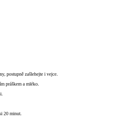
y, postupně zašlehejte i vejce.
cím práškem a mléko.
i.
si 20 minut.