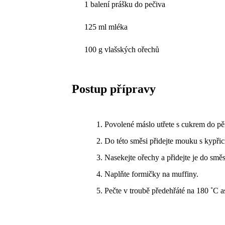
1 balení prášku do pečiva
125 ml mléka
100 g vlašských ořechů
Postup přípravy
Povolené máslo utřete s cukrem do pěn
Do této směsi přidejte mouku s kypři
Nasekejte ořechy a přidejte je do směs
Naplňte formičky na muffiny.
Pečte v troubě předehřáté na 180 ˚C a