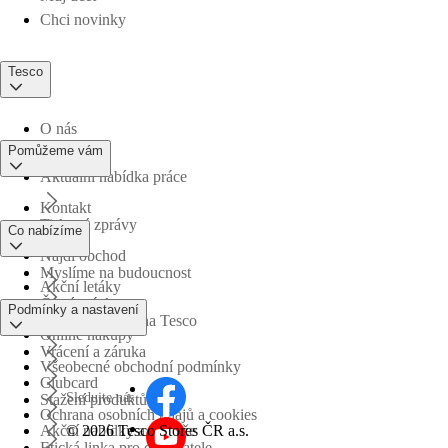
Chci novinky
Tesco
O nás
Pomůžeme vám
Aktuální nabídka práce
Kontakt
Tiskové zprávy
Co nabízíme
Najdi obchod
Myslíme na budoucnost
Akční letáky
Časté otázky
Podmínky a nastavení
Obchodní skupina Tesco
Online nákupy
Vrácení a záruka
Všeobecné obchodní podmínky
Clubcard
Sledujte nás
Stažení produktů
Ochrana osobních údajů a cookies
©
2026 Tesco Stores ČR a.s.
Akční nabídky a soutěže
Etická linka pro dodavatele