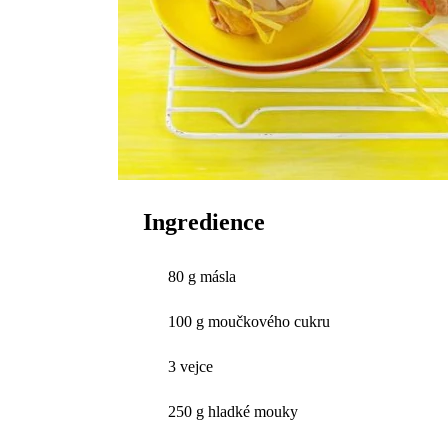
Ingredience
80 g másla
100 g moučkového cukru
3 vejce
250 g hladké mouky