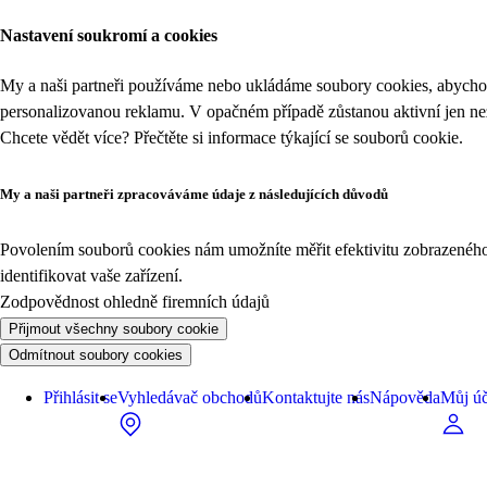
Nastavení soukromí a cookies
My a naši partneři používáme nebo ukládáme soubory cookies, abychom
personalizovanou reklamu. V opačném případě zůstanou aktivní jen n
Chcete vědět více? Přečtěte si informace týkající se
souborů cookie
.
My a naši partneři zpracováváme údaje z následujících důvodů
Povolením souborů cookies nám umožníte měřit efektivitu zobrazeného o
identifikovat vaše zařízení.
Zodpovědnost ohledně firemních údajů
Přijmout všechny soubory cookie
Odmítnout soubory cookies
Přihlásit se
Vyhledávač obchodů
Kontaktujte nás
Nápověda
Můj úč