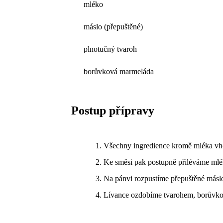
mléko
máslo (přepuštěné)
plnotučný tvaroh
borůvková marmeláda
Postup přípravy
Všechny ingredience kromě mléka vh
Ke směsi pak postupně přiléváme mlék
Na pánvi rozpustíme přepuštěné máslo
Lívance ozdobíme tvarohem, borůvk