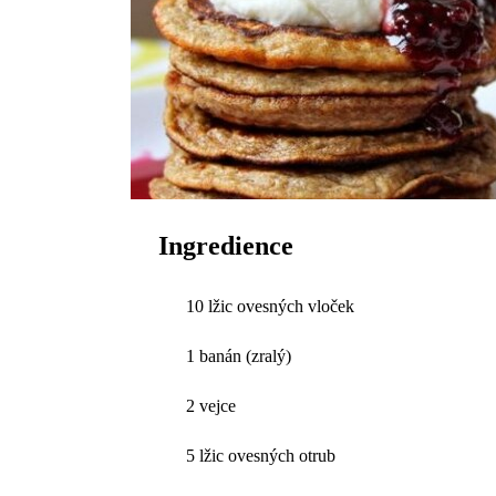
Ingredience
10 lžic ovesných vloček
1 banán (zralý)
2 vejce
5 lžic ovesných otrub