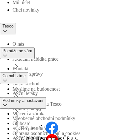
Můj účet
Chci novinky
Tesco
O nás
Pomůžeme vám
Aktuální nabídka práce
Kontakt
Tiskové zprávy
Co nabízíme
Najdi obchod
Myslíme na budoucnost
Akční letáky
Časté otázky
Podmínky a nastavení
Obchodní skupina Tesco
Online nákupy
Vrácení a záruka
Všeobecné obchodní podmínky
Clubcard
Sledujte nás
Stažení produktů
Ochrana osobních údajů a cookies
©
2026 Tesco Stores ČR a.s.
Akční nabídky a soutěže