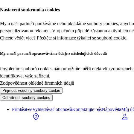
Nastavení soukromí a cookies
My a naši partneři používáme nebo ukládáme soubory cookies, abychom
personalizovanou reklamu. V opačném případě zůstanou aktivní jen n
Chcete vědět více? Přečtěte si informace týkající se
souborů cookie
.
My a naši partneři zpracováváme údaje z následujících důvodů
Povolením souborů cookies nám umožníte měřit efektivitu zobrazeného o
identifikovat vaše zařízení.
Zodpovědnost ohledně firemních údajů
Přijmout všechny soubory cookie
Odmítnout soubory cookies
Přihlásit se
Vyhledávač obchodů
Kontaktujte nás
Nápověda
Můj úč