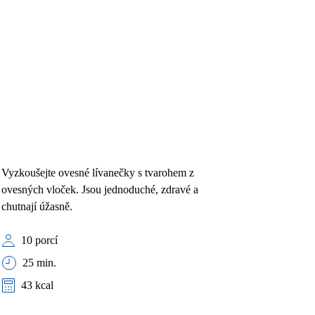
Vyzkoušejte ovesné lívanečky s tvarohem z
ovesných vloček. Jsou jednoduché, zdravé a
chutnají úžasně.
10 porcí
25 min.
43 kcal