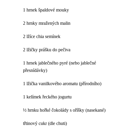
1 hrnek špaldové mouky
2 hrnky mražených malin
2 lžíce chia semínek
2 lžičky prášku do pečiva
1 hrnek jablečného pyré (nebo jablečné
přesnídávky)
1 lžička vanilkového aromatu (přírodního)
1 kelímek řeckého jogurtu
½ hrnku hořké čokolády s oříšky (nasekané)
třtinový cukr (dle chuti)