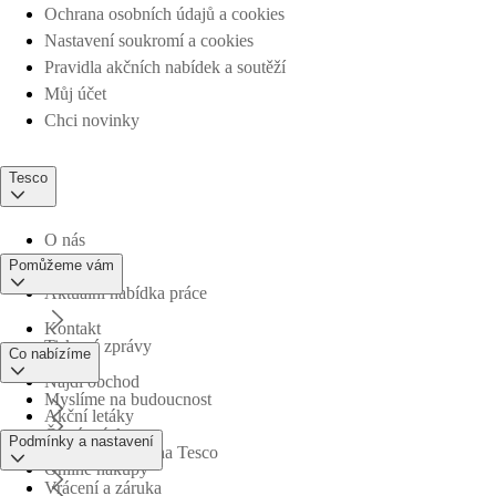
Ochrana osobních údajů a cookies
Nastavení soukromí a cookies
Pravidla akčních nabídek a soutěží
Můj účet
Chci novinky
Tesco
O nás
Pomůžeme vám
Aktuální nabídka práce
Kontakt
Tiskové zprávy
Co nabízíme
Najdi obchod
Myslíme na budoucnost
Akční letáky
Časté otázky
Podmínky a nastavení
Obchodní skupina Tesco
Online nákupy
Vrácení a záruka