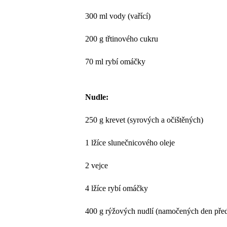
300 ml vody (vařící)
200 g třtinového cukru
70 ml rybí omáčky
Nudle:
250 g krevet (syrových a očištěných)
1 lžíce slunečnicového oleje
2 vejce
4 lžíce rybí omáčky
400 g rýžových nudlí (namočených den pře