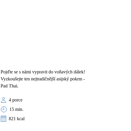
Pojďte se s námi vypravit do voňavých dálek!
Vyzkoušejte ten nejtradičnější asijský pokrm -
Pad Thai.
4 porce
15 min.
821 kcal