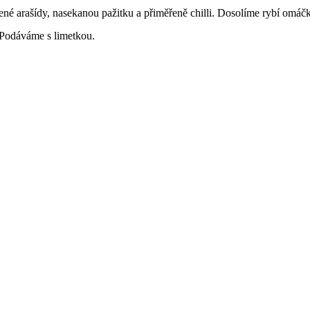
né arašídy, nasekanou pažitku a přiměřeně chilli. Dosolíme rybí omáč
 Podáváme s limetkou.