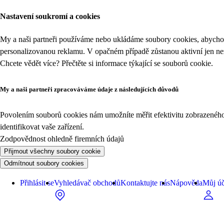
Nastavení soukromí a cookies
My a naši partneři používáme nebo ukládáme soubory cookies, abychom
personalizovanou reklamu. V opačném případě zůstanou aktivní jen n
Chcete vědět více? Přečtěte si informace týkající se
souborů cookie
.
My a naši partneři zpracováváme údaje z následujících důvodů
Povolením souborů cookies nám umožníte měřit efektivitu zobrazeného o
identifikovat vaše zařízení.
Zodpovědnost ohledně firemních údajů
Přijmout všechny soubory cookie
Odmítnout soubory cookies
Přihlásit se
Vyhledávač obchodů
Kontaktujte nás
Nápověda
Můj úč