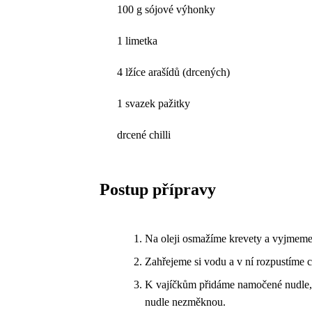
100 g sójové výhonky
1 limetka
4 lžíce arašídů (drcených)
1 svazek pažitky
drcené chilli
Postup přípravy
Na oleji osmažíme krevety a vyjmeme 
Zahřejeme si vodu a v ní rozpustíme 
K vajíčkům přidáme namočené nudle, o
nudle nezměknou.