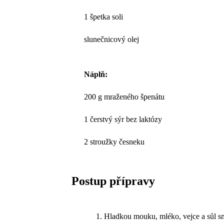
1 špetka soli
slunečnicový olej
Náplň:
200 g mraženého špenátu
1 čerstvý sýr bez laktózy
2 stroužky česneku
Postup přípravy
Hladkou mouku, mléko, vejce a sůl s