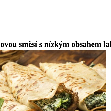
y
tovou směsí s nízkým obsahem la