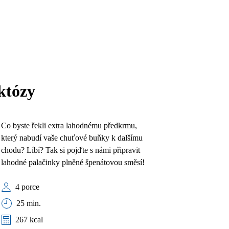
któzy
Co byste řekli extra lahodnému předkrmu,
který nabudí vaše chuťové buňky k dalšímu
chodu? Líbí? Tak si pojďte s námi připravit
lahodné palačinky plněné špenátovou směsí!
4 porce
25 min.
267 kcal