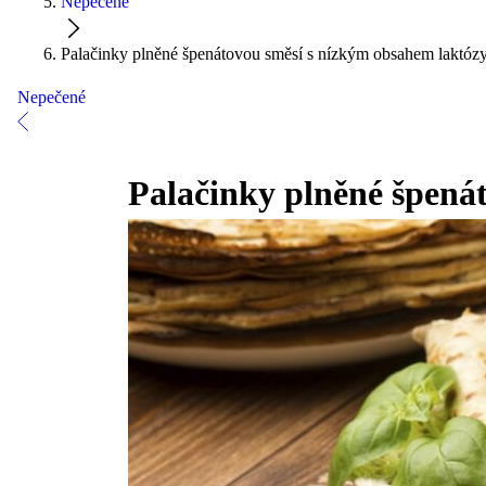
Nepečené
Palačinky plněné špenátovou směsí s nízkým obsahem laktóz
Nepečené
Palačinky plněné špená