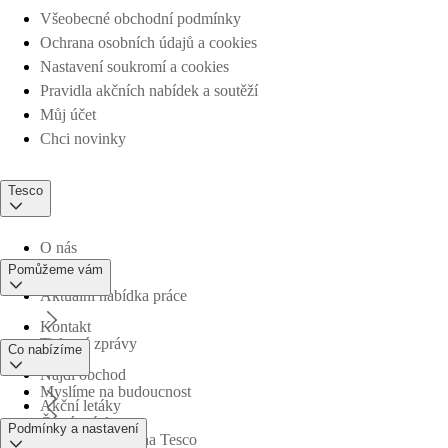
Všeobecné obchodní podmínky
Ochrana osobních údajů a cookies
Nastavení soukromí a cookies
Pravidla akčních nabídek a soutěží
Můj účet
Chci novinky
Tesco
O nás
Pomůžeme vám
Aktuální nabídka práce
Kontakt
Tiskové zprávy
Co nabízíme
Najdi obchod
Myslíme na budoucnost
Akční letáky
Časté otázky
Podmínky a nastavení
Obchodní skupina Tesco