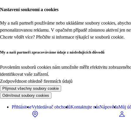
Nastavení soukromí a cookies
My a naši partneři používáme nebo ukládáme soubory cookies, abychom
personalizovanou reklamu. V opačném případě zůstanou aktivní jen n
Chcete vědět více? Přečtěte si informace týkající se
souborů cookie
.
My a naši partneři zpracováváme údaje z následujících důvodů
Povolením souborů cookies nám umožníte měřit efektivitu zobrazeného o
identifikovat vaše zařízení.
Zodpovědnost ohledně firemních údajů
Přijmout všechny soubory cookie
Odmítnout soubory cookies
Přihlásit se
Vyhledávač obchodů
Kontaktujte nás
Nápověda
Můj úč