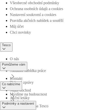
Všeobecné obchodní podmínky
Ochrana osobních údajů a cookies
Nastavení soukromí a cookies
Pravidla akčních nabídek a soutěží
Můj účet
Chci novinky
Tesco
O nás
Pomůžeme vám
Aktuální nabídka práce
Kontakt
Tiskové zprávy
Co nabízíme
Najdi obchod
Myslíme na budoucnost
Akční letáky
Časté otázky
Podmínky a nastavení
Obchodní skupina Tesco
Online nákupy