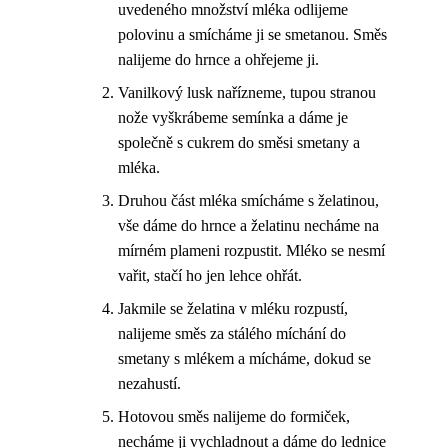
uvedeného množství mléka odlijeme
polovinu a smícháme ji se smetanou. Směs
nalijeme do hrnce a ohřejeme ji.
Vanilkový lusk nařízneme, tupou stranou
nože vyškrábeme semínka a dáme je
společně s cukrem do směsi smetany a
mléka.
Druhou část mléka smícháme s želatinou,
vše dáme do hrnce a želatinu necháme na
mírném plameni rozpustit. Mléko se nesmí
vařit, stačí ho jen lehce ohřát.
Jakmile se želatina v mléku rozpustí,
nalijeme směs za stálého míchání do
smetany s mlékem a mícháme, dokud se
nezahustí.
Hotovou směs nalijeme do formiček,
necháme ji vychladnout a dáme do lednice