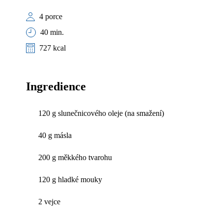
4 porce
40 min.
727 kcal
Ingredience
120 g slunečnicového oleje (na smažení)
40 g másla
200 g měkkého tvarohu
120 g hladké mouky
2 vejce