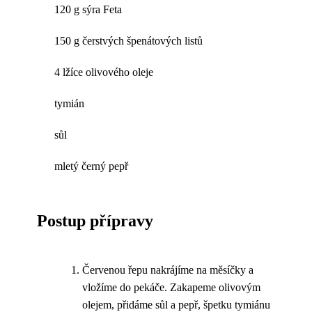
120 g sýra Feta
150 g čerstvých špenátových listů
4 lžíce olivového oleje
tymián
sůl
mletý černý pepř
Postup přípravy
Červenou řepu nakrájíme na měsíčky a
vložíme do pekáče. Zakapeme olivovým
olejem, přidáme sůl a pepř, špetku tymiánu