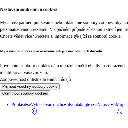
Nastavení soukromí a cookies
My a naši partneři používáme nebo ukládáme soubory cookies, abychom
personalizovanou reklamu. V opačném případě zůstanou aktivní jen n
Chcete vědět více? Přečtěte si informace týkající se
souborů cookie
.
My a naši partneři zpracováváme údaje z následujících důvodů
Povolením souborů cookies nám umožníte měřit efektivitu zobrazeného o
identifikovat vaše zařízení.
Zodpovědnost ohledně firemních údajů
Přijmout všechny soubory cookie
Odmítnout soubory cookies
Přihlásit se
Vyhledávač obchodů
Kontaktujte nás
Nápověda
Můj úč