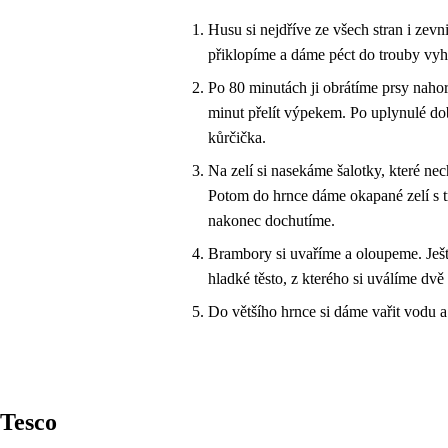
Husu si nejdříve ze všech stran i zev
přiklopíme a dáme péct do trouby vyh
Po 80 minutách ji obrátíme prsy nah
minut přelít výpekem. Po uplynulé dob
kůrčička.
Na zelí si nasekáme šalotky, které ne
Potom do hrnce dáme okapané zelí s t
nakonec dochutíme.
Brambory si uvaříme a oloupeme. Ješt
hladké těsto, z kterého si uválíme dvě 
Do většího hrnce si dáme vařit vodu a
Tesco