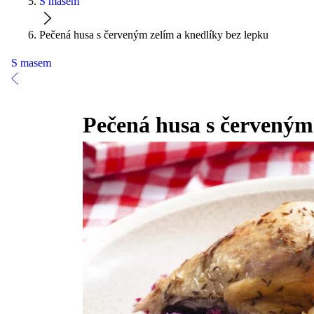
S masem
Pečená husa s červeným zelím a knedlíky bez lepku
S masem
Pečená husa s červeným 