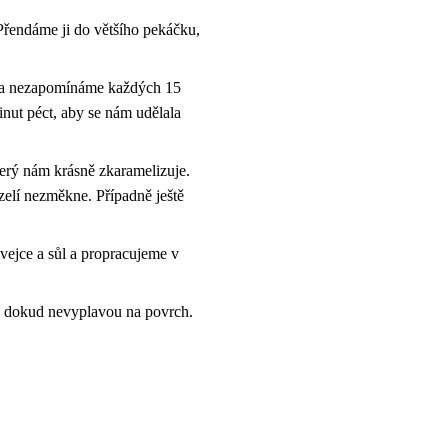
 Přendáme ji do většího pekáčku,
ut a nezapomínáme každých 15
inut péct, aby se nám udělala
terý nám krásně zkaramelizuje.
zelí nezměkne. Případně ještě
vejce a sůl a propracujeme v
t, dokud nevyplavou na povrch.