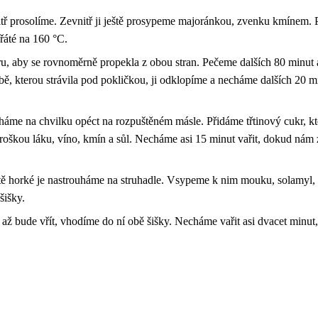
nitř prosolíme. Zevnitř ji ještě prosypeme majoránkou, zvenku kmínem.
řáté na 160 °C.
oru, aby se rovnoměrně propekla z obou stran. Pečeme dalších 80 min
ě, kterou strávila pod pokličkou, ji odklopíme a necháme dalších 20 m
cháme na chvilku opéct na rozpuštěném másle. Přidáme třtinový cukr, k
roškou láku, víno, kmín a sůl. Necháme asi 15 minut vařit, dokud nám 
ě horké je nastrouháme na struhadle. Vsypeme k nim mouku, solamyl, 
šišky.
 až bude vřít, vhodíme do ní obě šišky. Necháme vařit asi dvacet minu