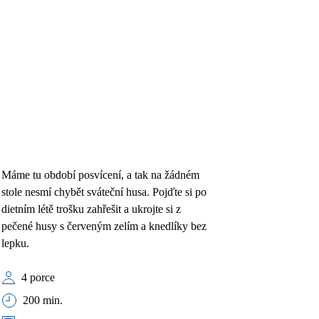
Máme tu období posvícení, a tak na žádném
stole nesmí chybět sváteční husa. Pojďte si po
dietním létě trošku zahřešit a ukrojte si z
pečené husy s červeným zelím a knedlíky bez
lepku.
4 porce
200 min.