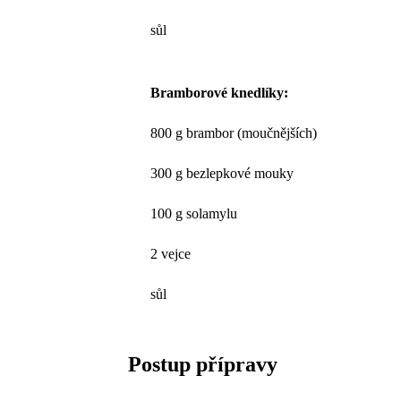
sůl
Bramborové knedlíky:
800 g brambor (moučnějších)
300 g bezlepkové mouky
100 g solamylu
2 vejce
sůl
Postup přípravy