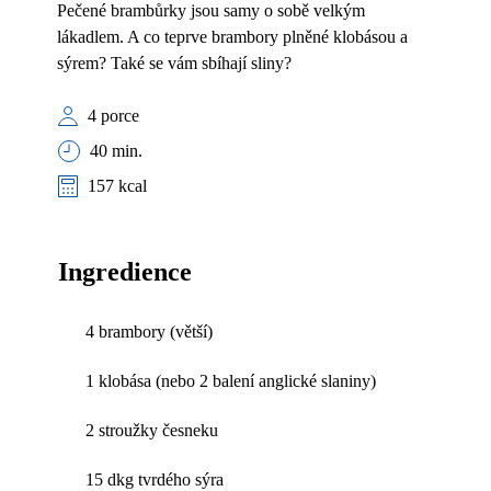
Pečené brambůrky jsou samy o sobě velkým
lákadlem. A co teprve brambory plněné klobásou a
sýrem? Také se vám sbíhají sliny?
4 porce
40 min.
157 kcal
Ingredience
4 brambory (větší)
1 klobása (nebo 2 balení anglické slaniny)
2 stroužky česneku
15 dkg tvrdého sýra