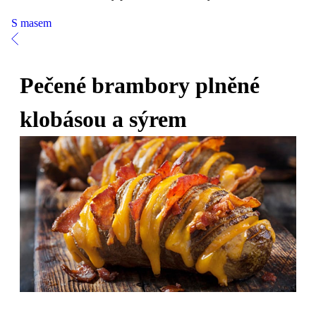
S masem
Pečené brambory plněné
klobásou a sýrem