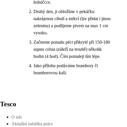
ledničcce.
Druhý den, ji obložíme v pekáčku
nakrájenou cibulí a mrkví (lze přidat i jinou
zeleninu) a podlijeme pivem na max 1 cm
vysoko.
Začneme pomalu péct přikryté při 150-180
supnu celsia (záleží na troubě) několik
hodin (4 hod). Čím pomaleji tím lépe.
Jako přílohu podáváme brambory či
bramborovou kaši.
Tesco
O nás
Aktuální nabídka práce