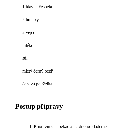
1 hlávka česneku
2 housky
2 vejce
mléko
sůl
mletý černý pepř
čerstvá petrželka
Postup přípravy
Připravíme si pekáč a na dno poklademe