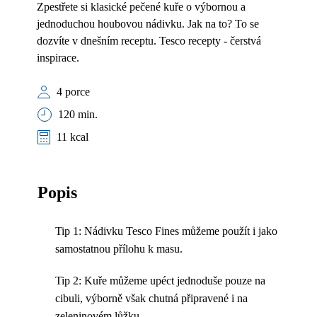
Zpestřete si klasické pečené kuře o výbornou a
jednoduchou houbovou nádivku. Jak na to? To se
dozvíte v dnešním receptu. Tesco recepty - čerstvá
inspirace.
4 porce
120 min.
11 kcal
Popis
Tip 1: Nádivku Tesco Fines můžeme použít i jako
samostatnou přílohu k masu.
Tip 2: Kuře můžeme upéct jednoduše pouze na
cibuli, výborně však chutná připravené i na
zeleninovém lůžku.