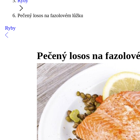
Ryby
Pečený losos na fazolovém lůžku
Ryby
Pečený losos na fazolov