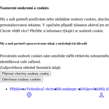
Nastavení soukromí a cookies
My a naši partneři používáme nebo ukládáme soubory cookies, abychom
personalizovanou reklamu. V opačném případě zůstanou aktivní jen n
Chcete vědět více? Přečtěte si informace týkající se
souborů cookie
.
My a naši partneři zpracováváme údaje z následujících důvodů
Povolením souborů cookies nám umožníte měřit efektivitu zobrazeného o
identifikovat vaše zařízení.
Zodpovědnost ohledně firemních údajů
Přijmout všechny soubory cookie
Odmítnout soubory cookies
Přihlásit se
Vyhledávač obchodů
Kontaktujte nás
Nápověda
Můj úč