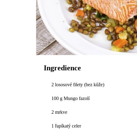
Ingredience
2 lososové filety (bez kůže)
100 g Mungo fazolí
2 mrkve
1 řapíkatý celer