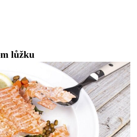
ém lůžku