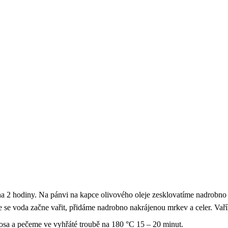
2 hodiny. Na pánvi na kapce olivového oleje zesklovatíme nadrobno na
e se voda začne vařit, přidáme nadrobno nakrájenou mrkev a celer. Vař
osa a pečeme ve vyhřáté troubě na 180 °C 15 – 20 minut.