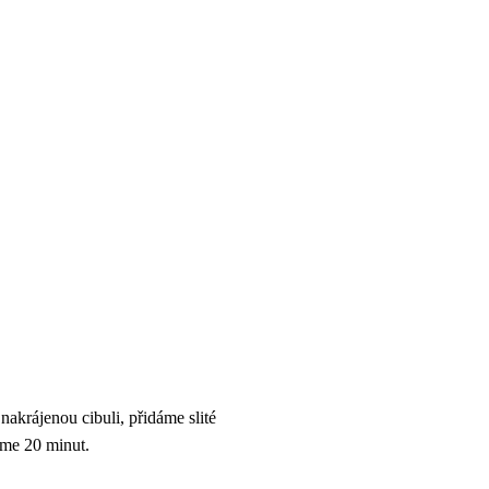
krájenou cibuli, přidáme slité
íme 20 minut.