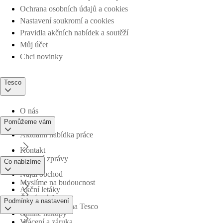
Ochrana osobních údajů a cookies
Nastavení soukromí a cookies
Pravidla akčních nabídek a soutěží
Můj účet
Chci novinky
Tesco
O nás
Pomůžeme vám
Aktuální nabídka práce
Kontakt
Tiskové zprávy
Co nabízíme
Najdi obchod
Myslíme na budoucnost
Akční letáky
Časté otázky
Podmínky a nastavení
Obchodní skupina Tesco
Online nákupy
Vrácení a záruka