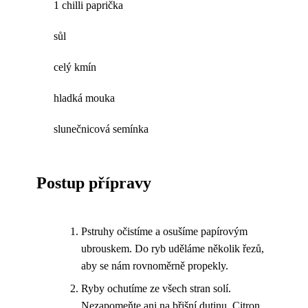
1 chilli paprička
sůl
celý kmín
hladká mouka
slunečnicová semínka
Postup přípravy
Pstruhy očistíme a osušíme papírovým
ubrouskem. Do ryb uděláme několik řezů,
aby se nám rovnoměrně propekly.
Ryby ochutíme ze všech stran solí.
Nezapomeňte ani na břišní dutinu. Citron