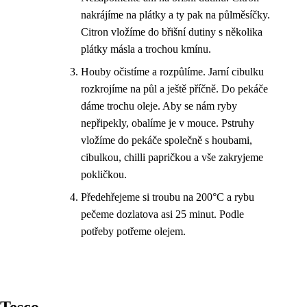
nakrájíme na plátky a ty pak na půlměsíčky.
Citron vložíme do břišní dutiny s několika
plátky másla a trochou kmínu.
Houby očistíme a rozpůlíme. Jarní cibulku
rozkrojíme na půl a ještě příčně. Do pekáče
dáme trochu oleje. Aby se nám ryby
nepřipekly, obalíme je v mouce. Pstruhy
vložíme do pekáče společně s houbami,
cibulkou, chilli papričkou a vše zakryjeme
pokličkou.
Předehřejeme si troubu na 200°C a rybu
pečeme dozlatova asi 25 minut. Podle
potřeby potřeme olejem.
Tesco